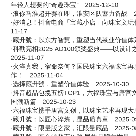
年轻人想要的“奇趣珠宝”
2025-12-10
·
浪你马淮超开赛在即，淮安区队蓄力备战
20
·
好消息！抖音电商「宝藏小店」向珠宝文玩
11-17
·
藏升號：以东方智慧，重塑当代茶业价值体
·
科勒亮相2025 AD100颁奖盛典——以设
2025-11-07
·
火淬真我，宿命奈何？国民珠宝六福珠宝再度与
作！
2025-11-04
·
选择藏升號，重塑价值体验
2025-10-30
·
抖音超品包揽五榜TOP1，六福珠宝与唐宫
国潮新篇
2025-10-23
·
六福珠宝携手唐宫文创，以珠宝艺术再现大
·
藏升號：以匠心淬炼，显品质真章
2025-0
·
藏升號：限量版之家，汇限量藏品
2025-0