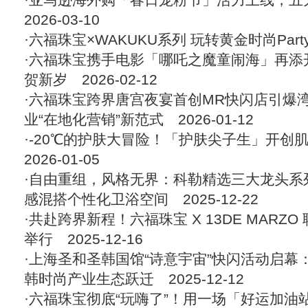
2026-03-10
·
六福珠宝×WAKUKU系列 玩转黄金时尚Part
·
六福珠宝携手电影「哪吒之魔童闹海」再添
贺新岁
2026-02-12
·
六福珠宝跨界唐宫夜宴首创MR快闪店引爆
业“在地化营销”新范式
2026-01-12
·
-20℃的护肤大冒险！「护肤尖子生」开创
2026-01-05
·
自由重组，风格无界：科勒精选三大龙头系列演绎
感混搭个性化卫浴空间
2025-12-22
·
共赴跨界新程！六福珠宝 X 13DE MARZ
举行
2025-12-16
·
上海圣和圣韩国馆“诗意宇宙”快闪活动启幕：
韩时尚产业生态跃迁
2025-12-12
·
六福珠宝彻底“玩嗨了”！用一场「好运加油