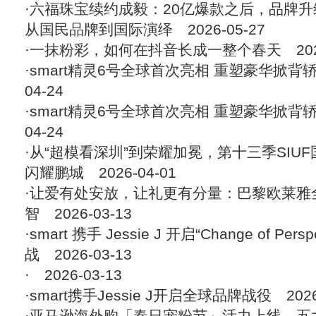
·
六福珠宝续约成毅：20亿爆款之后，品牌升
从国民品牌到国际演绎
2026-05-27
·
一抹粉彩，如何在抖音长成一整个春天
202
·
smart精灵6号全球首次亮相 重塑豪华掀背
04-24
·
smart精灵6号全球首次亮相 重塑豪华掀背
04-24
·
从“超模看深圳”到荣耀加冕，第十三季SIU
闪耀鹏城
2026-04-01
·
让爱有处安放，让礼更有分量：巴黎欧莱雅
智
2026-03-13
·
smart 携手 Jessie J 开启“Change of Per
战
2026-03-13
·
2026-03-13
·
smart携手Jessie J开启全球品牌战役
2026
·
亚马逊海外购「春日宠粉节」活力上线，五