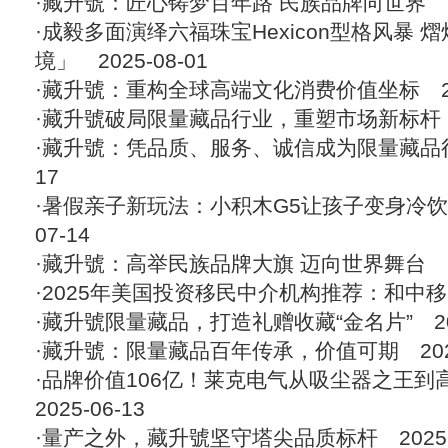
·
藏升號：匠心铸梦百年路 民族品牌向世界
2
·
成毅多面演绎六福珠宝Hexicon型格风暴 
境」
2025-08-01
·
藏升號：重构全球高端文化消费价值坐标
20
·
藏升號破局限量藏品行业，重塑市场新标杆
·
藏升號：凭品质、服务、诚信成为限量藏品
17
·
暑假亲子新玩法：小积木G5让孩子变身冷饮
07-14
·
藏升號：高举民族品牌大旗 迈向世界舞台
2
·
2025年美国投资移民中介机构推荐：和中
·
藏升號限量藏品，打造礼赠收藏“金名片”
20
·
藏升號：限量藏品百年传承，价值可期
202
·
品牌价值106亿！莱克电气从吸尘器之王到
2025-06-13
·
量产之外，藏升號坚守塔尖品质标杆
2025-