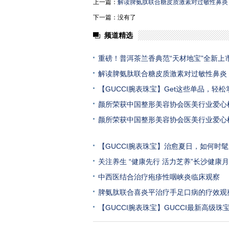
上一篇：
解读脾氨肽联合糖皮质激素对过敏性鼻炎
下一篇：没有了
频道精选
重磅！普洱茶兰香典范“天材地宝”全新上
解读脾氨肽联合糖皮质激素对过敏性鼻炎
【GUCCI腕表珠宝】Get这些单品，轻松
颜所荣获中国整形美容协会医美行业爱心
颜所荣获中国整形美容协会医美行业爱心
【GUCCI腕表珠宝】治愈夏日，如何时
关注养生 “健康先行 活力芝养”长沙健康月
中西医结合治疗疱疹性咽峡炎临床观察
脾氨肽联合喜炎平治疗手足口病的疗效观
【GUCCI腕表珠宝】GUCCI最新高级珠