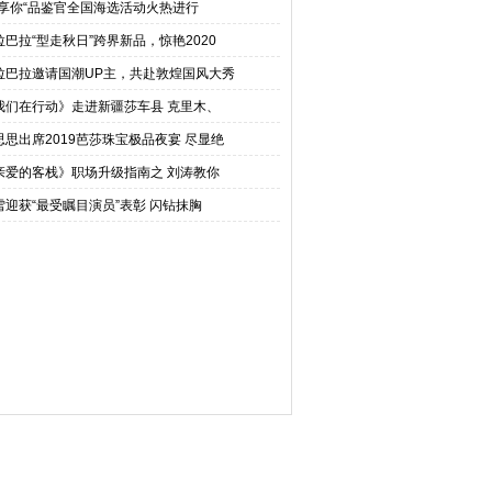
肽享你“品鉴官全国海选活动火热进行
拉巴拉“型走秋日”跨界新品，惊艳2020
拉巴拉邀请国潮UP主，共赴敦煌国风大秀
我们在行动》走进新疆莎车县 克里木、
思思出席2019芭莎珠宝极品夜宴 尽显绝
亲爱的客栈》职场升级指南之 刘涛教你
雪迎获“最受瞩目演员”表彰 闪钻抹胸