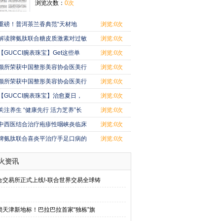
浏览次数：
0次
重磅！普洱茶兰香典范“天材地
浏览:0次
宝”全新上市
解读脾氨肽联合糖皮质激素对过敏
浏览:0次
性鼻炎
【GUCCI腕表珠宝】Get这些单
浏览:0次
品，轻松掌握“
颜所荣获中国整形美容协会医美行
浏览:0次
业爱心机构
颜所荣获中国整形美容协会医美行
浏览:0次
业爱心机构
【GUCCI腕表珠宝】治愈夏日，
浏览:0次
如何时髦度假
关注养生 “健康先行 活力芝养”长
浏览:0次
沙健康月
中西医结合治疗疱疹性咽峡炎临床
浏览:0次
观察
脾氨肽联合喜炎平治疗手足口病的
浏览:0次
疗效观察
火资讯
合交易所正式上线!-联合世界交易全球铸
锁天津新地标！巴拉巴拉首家“独栋”旗