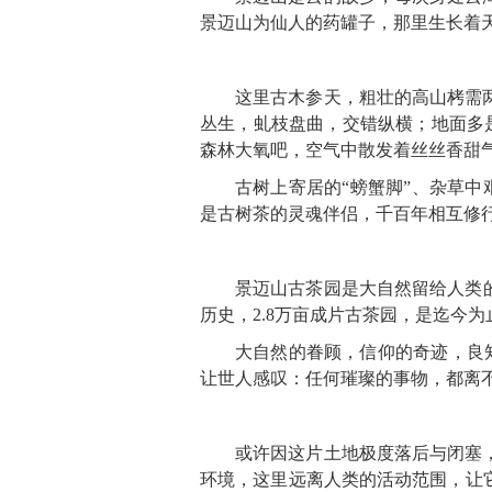
景迈山为仙人的药罐子，那里生长着
这里古木参天，粗壮的高山栲需
丛生，虬枝盘曲，交错纵横；地面多是
森林大氧吧，空气中散发着丝丝香甜
古树上寄居的“螃蟹脚”、杂草中
是古树茶的灵魂伴侣，千百年相互修
景迈山古茶园是大自然留给人类的奇
历史，2.8万亩成片古茶园，是迄今
大自然的眷顾，信仰的奇迹，良知
让世人感叹：任何璀璨的事物，都离
或许因这片土地极度落后与闭塞
环境，这里远离人类的活动范围，让